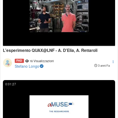
L'esperimento QUAX@LNF - A. D'Elia, A. Rettaroli
FHD
16 Visualizzazioni
Stefano Longo
3 anni Fa
0:01:27