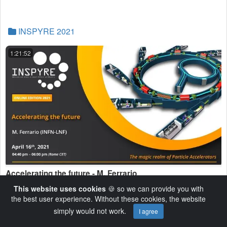
INSPYRE 2021
1:21:52
Accelerating the future - M. Ferrario
This website uses cookies
🍪 so we can provide you with
HD
16 Visualizzazioni
the best user experience. Without these cookies, the website
Stefano Longo
4 anni Fa
simply would not work.
I agree