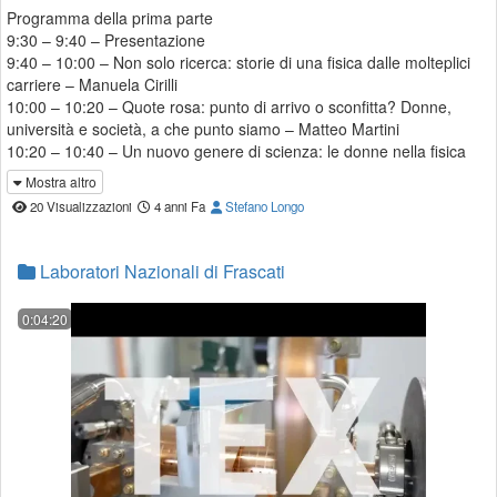
Programma della prima parte
9:30 – 9:40 – Presentazione
9:40 – 10:00 – Non solo ricerca: storie di una fisica dalle molteplici
carriere – Manuela Cirilli
10:00 – 10:20 – Quote rosa: punto di arrivo o sconfitta? Donne,
università e società, a che punto siamo – Matteo Martini
10:20 – 10:40 – Un nuovo genere di scienza: le donne nella fisica
delle particelle – Silvia Martellotti
Mostra altro
10:40 – 10:50 – Pensare al futuro: il programma di gender
20 Visualizzazioni
4 anni Fa
Stefano Longo
mentoring dell’INFN – Maria Rosaria Masullo
10:50 – 11:20 – Q&amp;A Coordinato da Catalina Curceanu, Maria
Rosaria Masullo
Laboratori Nazionali di Frascati
http://edu.lnf.infn.it/international-day-of-women-and-girls-in-science-
2021/
0:04:20