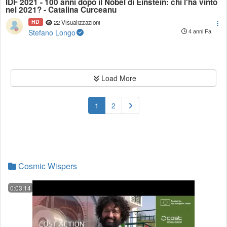
IDF 2021 - 100 anni dopo il Nobel di Einstein: chi l'ha vinto
nel 2021? - Catalina Curceanu
HD
22 Visualizzazioni
Stefano Longo
4 anni Fa
Load More
(current)
1
2
Cosmic Wispers
0:03:14