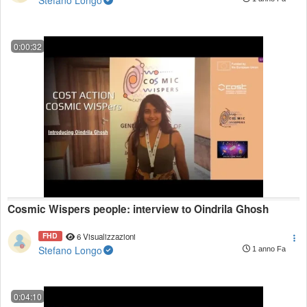
Stefano Longo
0:00:32
Cosmic Wispers people: interview to Oindrila Ghosh
FHD
6 Visualizzazioni
Stefano Longo
1 anno Fa
0:04:10