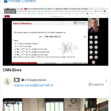
Private Content
1:37:50
CNN-Birex
2 Visualizzazioni
marco.corvo@cnaf.infn.it
3 anni Fa
2:19:07