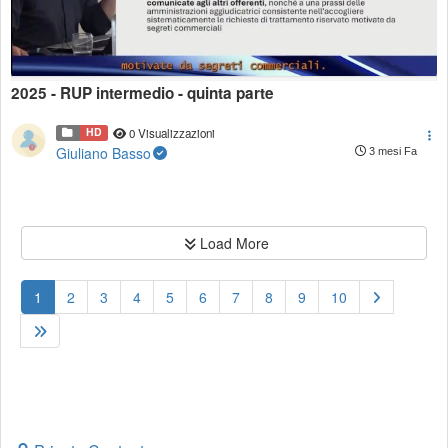
2025 - RUP intermedio - quinta parte
HD
0 Visualizzazioni
Giuliano Basso
3 mesi Fa
Load More
(current)
1
2
3
4
5
6
7
8
9
10