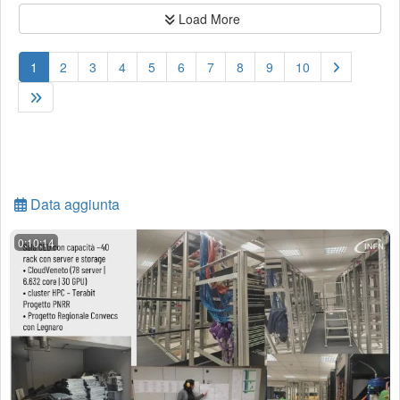
Load More
(current)
1
2
3
4
5
6
7
8
9
10
Data aggiunta
0:10:14