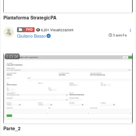
Piattaforma StrategicPA
FHD
6,201 Visualizzazioni
Giuliano Basso
3 anni Fa
0:03:06
Parte_2