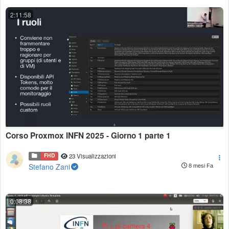
2:11:58
Corso Proxmox INFN 2025 - Giorno 1 parte 1
FHD
23 Visualizzazioni
Stefano Zani
8 mesi Fa
0:08:38