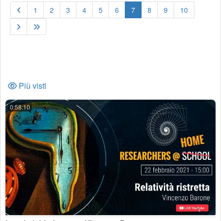
(current)
1
2
3
4
5
6
7
8
9
10
Più visti
0:58:10