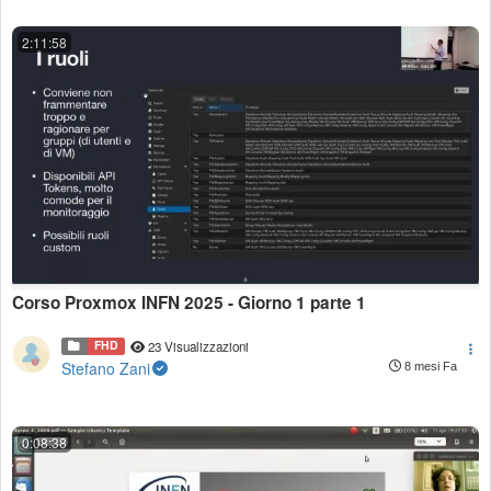
2:11:58
Corso Proxmox INFN 2025 - Giorno 1 parte 1
FHD
23 Visualizzazioni
Stefano Zani
8 mesi Fa
0:08:38