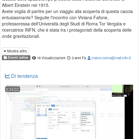
Albert Einstein nel 1915.
Avete voglia di partire per un viaggio alla scoperta di questa caccia
entusiasmante? Seguite l'incontro con Viviana Fafone,
professoressa dell'Università degli Studi di Roma Tor Vergata e
ricercatrice INFN, che è stata tra i protagonisti della scoperta delle
onde gravitazionali.
🎥 L'incontro rientra nel ciclo di dirette "La fisica in Super8. Storie di
Mostra altro
Scoperte", ideato per studenti e studentesse di scuole secondarie
Eventi online
16 Visualizzazioni
3 anni Fa
marco.corvo@cnaf.infn.it
superiori e sarà arricchitto dal materiale video de "La Mediateca
INFN".
Di tendenza
💬 Per inviare le vostre domande e per rispondere ai sondaggi nel
corso della diretta:
https://vevox.app/
#/m/104476900
3:34:02