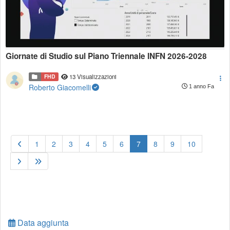
Giornate di Studio sul Piano Triennale INFN 2026-2028
FHD
13 Visualizzazioni
Roberto Giacomelli
1 anno Fa
(current)
1
2
3
4
5
6
7
8
9
10
Data aggiunta