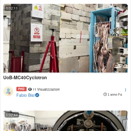
0:02:11
UoB-MC40Cyclotron
FHD
11 Visualizzazioni
Fabio Bisi
1 anno Fa
0:02:44