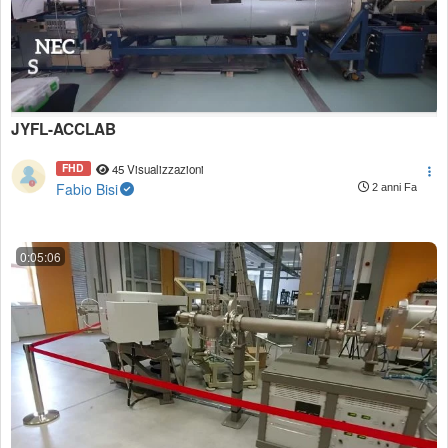
JYFL-ACCLAB
FHD
45 Visualizzazioni
Fabio Bisi
2 anni Fa
0:05:06