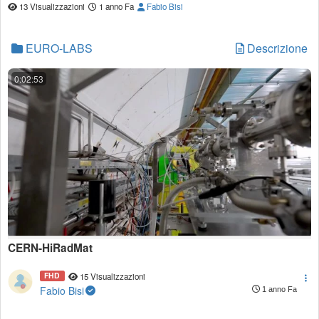
13 Visualizzazioni
1 anno Fa
Fabio Bisi
EURO-LABS
Descrizione
0:02:53
CERN-HiRadMat
FHD
15 Visualizzazioni
Fabio Bisi
1 anno Fa