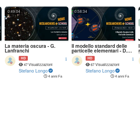
0:49:04
0:58:34
La materia oscura - G.
Il modello standard delle
Lanfranchi
particelle elementari - D.
Domenici
HD
HD
47 Visualizzazioni
67 Visualizzazioni
Stefano Longo
Stefano Longo
4 anni Fa
4 anni Fa