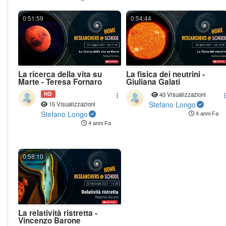
0:51:59
0:54:44
La ricerca della vita su
La fisica dei neutrini -
Marte - Teresa Fornaro
Giuliana Galati
HD
43 Visualizzazioni
Stefano Longo
15 Visualizzazioni
Stefano Longo
4 anni Fa
4 anni Fa
0:58:10
La relatività ristretta -
Vincenzo Barone