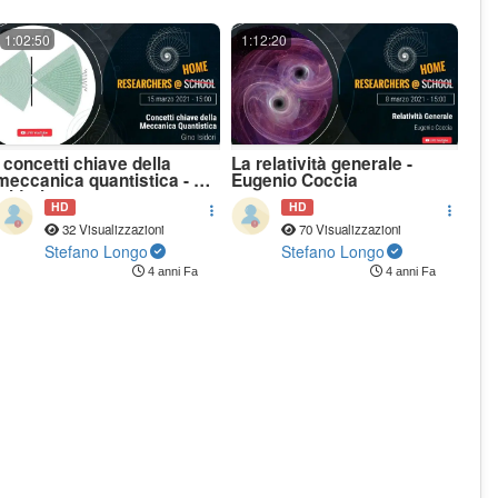
1:02:50
1:12:20
I concetti chiave della
La relatività generale -
meccanica quantistica - G.
Eugenio Coccia
Isidori
HD
HD
32 Visualizzazioni
70 Visualizzazioni
Stefano Longo
Stefano Longo
4 anni Fa
4 anni Fa