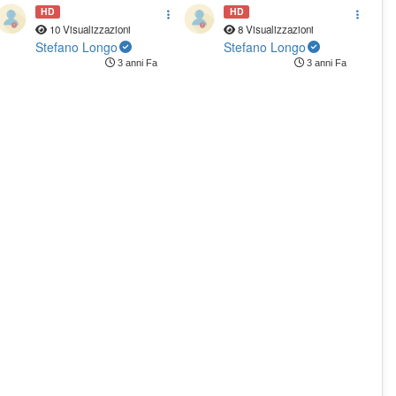
Particle ID
HD
HD
10 Visualizzazioni
8 Visualizzazioni
Stefano Longo
Stefano Longo
3 anni Fa
3 anni Fa