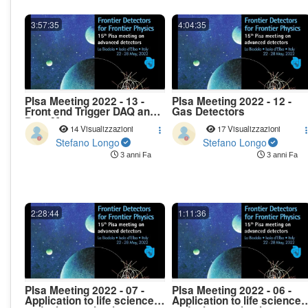
3:57:35
4:04:35
PIsa Meeting 2022 - 13 -
PIsa Meeting 2022 - 12 -
Front end Trigger DAQ and
Gas Detectors
Data Management
14 Visualizzazioni
17 Visualizzazioni
Stefano Longo
Stefano Longo
3 anni Fa
3 anni Fa
2:28:44
1:11:36
PIsa Meeting 2022 - 07 -
PIsa Meeting 2022 - 06 -
Application to life sciences
Application to life sciences