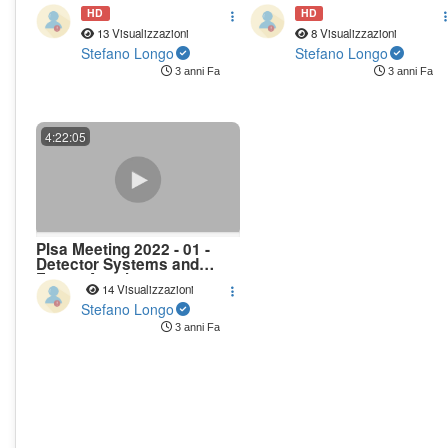
and other societal
and other societal
HD
HD
challanges - 02
challanges - 02
13 Visualizzazioni
8 Visualizzazioni
Stefano Longo
Stefano Longo
3 anni Fa
3 anni Fa
4:22:05
PIsa Meeting 2022 - 01 -
Detector Systems and
Future Accelerators
14 Visualizzazioni
Stefano Longo
3 anni Fa