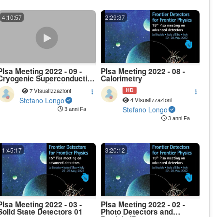
4:10:57
2:29:37
PIsa Meeting 2022 - 09 -
PIsa Meeting 2022 - 08 -
Cryogenic Superconductive
Calorimetry
and Quantum Devices -
HD
7 Visualizzazioni
ICFA Award talk
Stefano Longo
4 Visualizzazioni
Stefano Longo
3 anni Fa
3 anni Fa
1:45:17
3:20:12
PIsa Meeting 2022 - 03 -
PIsa Meeting 2022 - 02 -
Solid State Detectors 01
Photo Detectors and