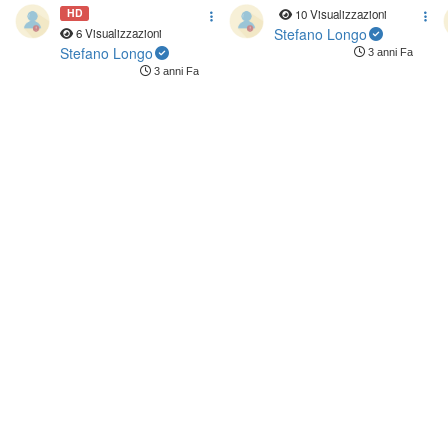
and other societal
HD
10 Visualizzazioni
challanges - 01
Stefano Longo
6 Visualizzazioni
Stefano Longo
3 anni Fa
3 anni Fa