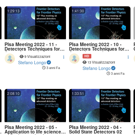
1:29:13
1:41:30
PIsa Meeting 2022 - 11 -
PIsa Meeting 2022 - 10 -
Detectors Techniques for
Detectors Techniques for
Cosmology and
Cosmology and
HD
9 Visualizzazioni
Astroparticle -02
Astroparticle-01
Stefano Longo
13 Visualizzazioni
Stefano Longo
3 anni Fa
3 anni Fa
2:08:10
1:33:51
PIsa Meeting 2022 - 05 -
PIsa Meeting 2022 - 04 -
Application to life sciences
Solid State Detectors 02