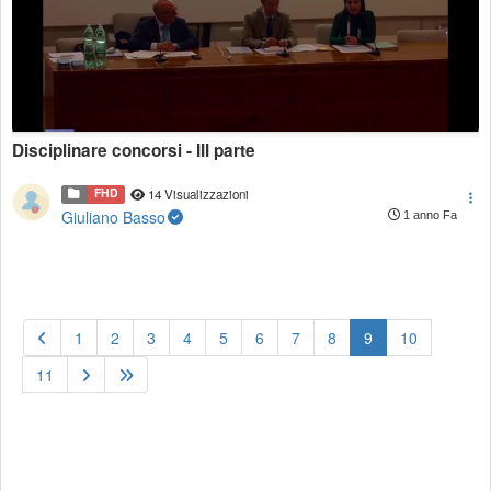
Disciplinare concorsi - III parte
FHD
14 Visualizzazioni
Giuliano Basso
1 anno Fa
(current)
1
2
3
4
5
6
7
8
9
10
11