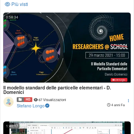
Più visti
0:58:34
Il modello standard delle particelle elementari - D.
Domenici
HD
67 Visualizzazioni
Stefano Longo
4 anni Fa
1:40:17