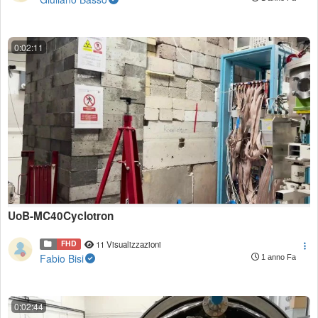
0:02:11
UoB-MC40Cyclotron
FHD
11 Visualizzazioni
Fabio Bisi
1 anno Fa
0:02:44