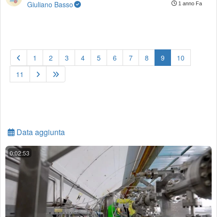
Giuliano Basso
1 anno Fa
(current)
1
2
3
4
5
6
7
8
9
10
11
Data aggiunta
0:02:53