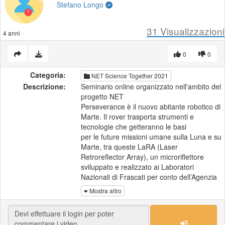
Stefano Longo
31
Visualizzazioni
4 anni
0
0
Categoria:
NET Science Together 2021
Descrizione:
Seminario online organizzato nell'ambito del
progetto NET
Perseverance è il nuovo abitante robotico di
Marte. Il rover trasporta strumenti e
tecnologie che getteranno le basi
per le future missioni umane sulla Luna e su
Marte, tra queste LaRA (Laser
Retroreflector Array), un microriflettore
sviluppato e realizzato ai Laboratori
Nazionali di Frascati per conto dell’Agenzia
Spaziale Italiana, che verrà
Mostra altro
presentato in questo seminario.
Scopri il progetto NET: