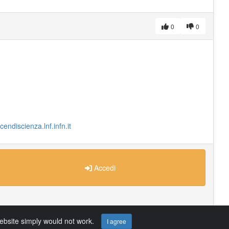
0
0
cendiscienza.lnf.infn.it
Accedi
website simply would not work.
I agree