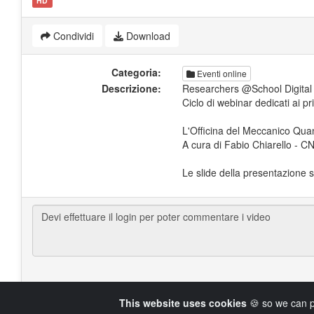
HD
Condividi
Download
Categoria:
Eventi online
Descrizione:
Researchers @School Digital 
Ciclo di webinar dedicati ai pr
L'Officina del Meccanico Quan
A cura di Fabio Chiarello - C
Le slide della presentazione 
This website uses cookies
🍪 so we can p