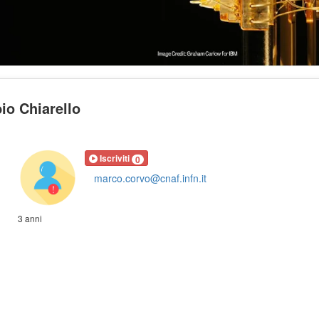
io Chiarello
Iscriviti
0
marco.corvo@cnaf.infn.it
3 anni