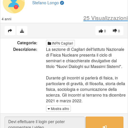
Stefano Longo
25
Visualizzazioni
4 anni
0
0
Categoria:
INFN Cagliari
Descrizione:
La sezione di Cagliari dell'Istituto Nazionale
di Fisica Nucleare presenta il ciclo di
seminari e chiacchierate divulgative dal
titolo "Nuovi Dialoghi sui Massimi Sistemi".
Durante gli incontri si parlerà di fisica, in
particolare di gravità, di filosofia, storia della
fisica, sociologia e comunicazione della
scienza. Gli incontri si terranno tra dicembre
2021 e marzo 2022.
Mostra altro
"Tra Atomi e Spazio-tempo: la fisica del
'900" è il titolo della seconda chiacchierata.
Intervengono Adele La Rana, storica della