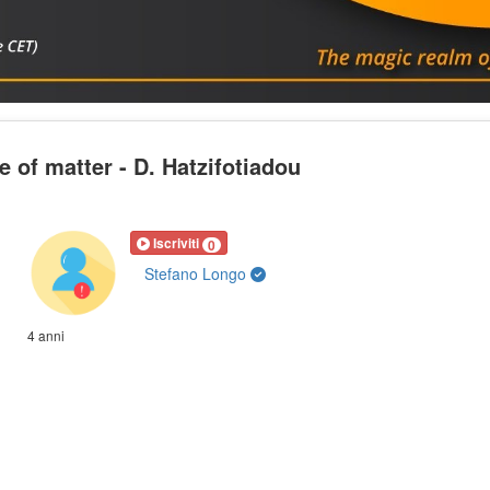
e of matter - D. Hatzifotiadou
Iscriviti
0
Stefano Longo
4 anni