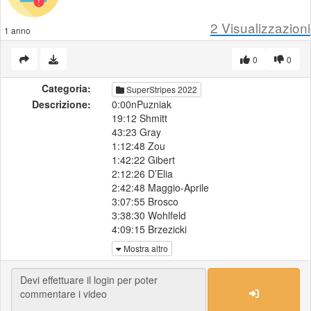
2
Visualizzazioni
1 anno
0
0
Categoria:
SuperStripes 2022
Descrizione:
0:00nPuzniak
19:12 Shmitt
43:23 Gray
1:12:48 Zou
1:42:22 Gibert
2:12:26 D’Elia
2:42:48 Maggio-Aprile
3:07:55 Brosco
3:38:30 Wohlfeld
4:09:15 Brzezicki
4:35:24 De la Pena-Seaman
Mostra altro
5:01:47 Doria
5:22:17 Cappelluti
5:47:59 Plucinski
6:12:15 Macis