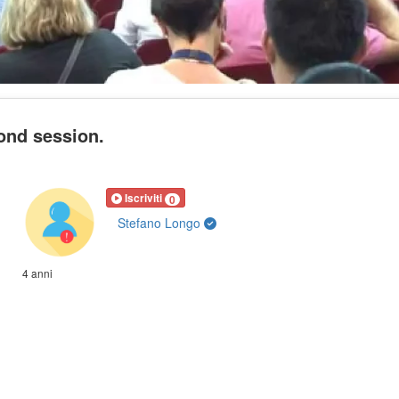
cond session.
Iscriviti
0
Stefano Longo
4 anni