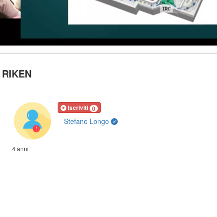
t RIKEN
Iscriviti
0
Stefano Longo
4 anni