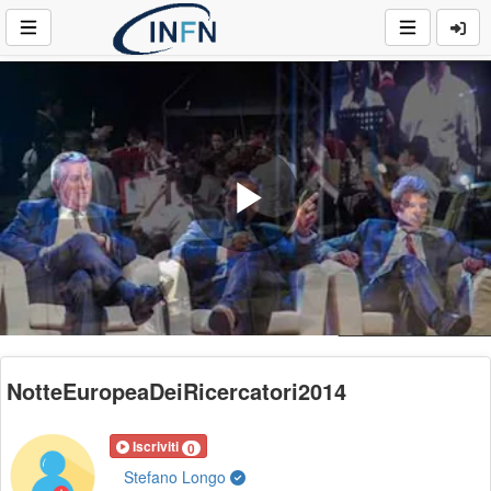
Play
Video
NotteEuropeaDeiRicercatori2014
Iscriviti
0
Stefano Longo