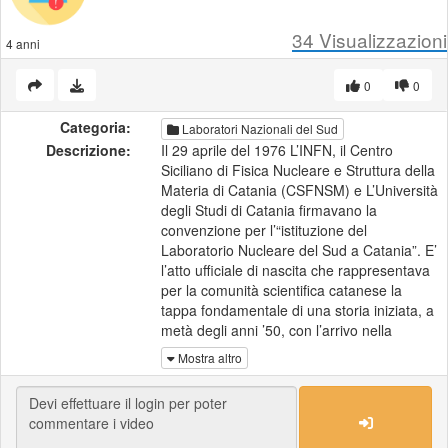
34
Visualizzazioni
4 anni
0
0
Categoria:
Laboratori Nazionali del Sud
Descrizione:
Il 29 aprile del 1976 L’INFN, il Centro
Siciliano di Fisica Nucleare e Struttura della
Materia di Catania (CSFNSM) e L’Università
degli Studi di Catania firmavano la
convenzione per l’“istituzione del
Laboratorio Nucleare del Sud a Catania”. E’
l’atto ufficiale di nascita che rappresentava
per la comunità scientifica catanese la
tappa fondamentale di una storia iniziata, a
metà degli anni ’50, con l’arrivo nella
vecchia sede del dipartimento di Fisica di
Mostra altro
Corso Italia dell’acceleratore Van de Graaf
da 2,5 MV.