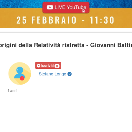
igini della Relatività ristretta - Giovanni Batti
Iscriviti
0
Stefano Longo
4 anni