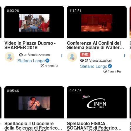
0:03:26
1:12:51
Video in Piazza Duomo -
Conferenza Ai Confini del
SHARPER 2016
Sistema Solare di Walter
Riva - SHARPER 2016
FHD
28 Visualizzazioni
Stefano Longo
27 Visualizzazioni
Stefano Longo
4 anni Fa
4 anni Fa
0:05:46
0:05:36
-
Spettacolo Il Giocoliere
Spettacolo FISICA
della Scienza di Federico
SOGNANTE di Federico