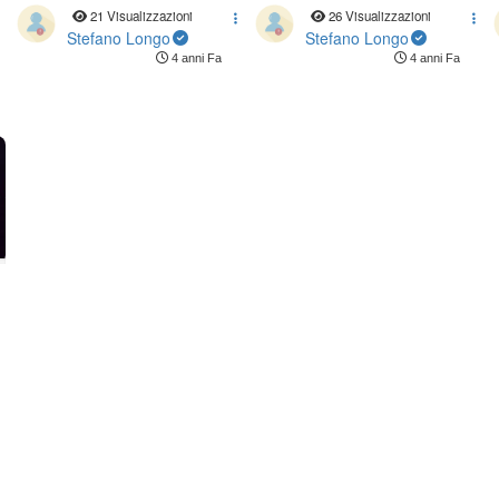
Benuzzi - SHARPER 2017 -
Benuzzi - SHARPER 2017 -
21 Visualizzazioni
26 Visualizzazioni
L'Aquila
L'Aquila
Stefano Longo
Stefano Longo
4 anni Fa
4 anni Fa