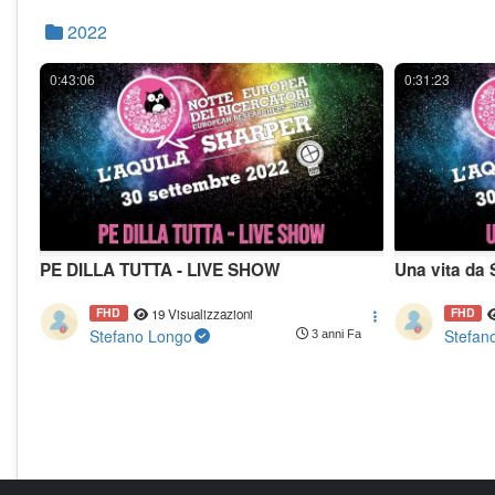
2022
0:43:06
0:31:23
PE DILLA TUTTA - LIVE SHOW
Una vita da 
FHD
FHD
19 Visualizzazioni
Stefano Longo
Stefan
3 anni Fa