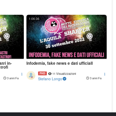
1:06:36
tri in-
Infodemia, fake news e dati ufficialI
trofi
FHD
11 Visualizzazioni
Stefano Longo
3 anni Fa
3 anni Fa