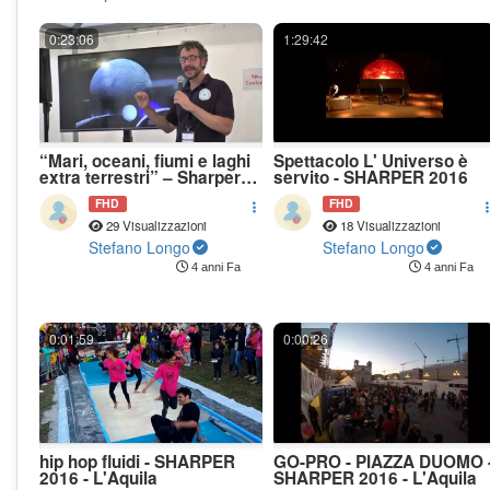
0:23:06
1:29:42
“Mari, oceani, fiumi e laghi
Spettacolo L' Universo è
extra terrestri” – Sharper
servito - SHARPER 2016
2019
FHD
FHD
29 Visualizzazioni
18 Visualizzazioni
Stefano Longo
Stefano Longo
4 anni Fa
4 anni Fa
0:01:59
0:00:26
hip hop fluidi - SHARPER
GO-PRO - PIAZZA DUOMO 
2016 - L'Aquila
SHARPER 2016 - L'Aquila