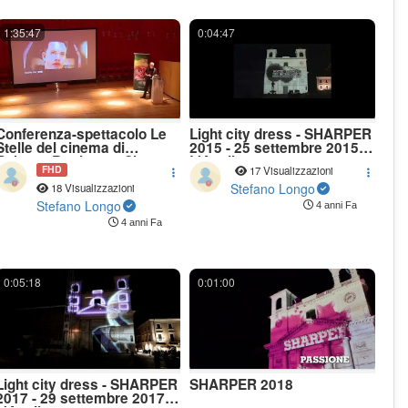
1:35:47
0:04:47
Conferenza-spettacolo Le
Light city dress - SHARPER
Stelle del cinema di
2015 - 25 settembre 2015 -
Roberto Battiston - Sharper
L'Aquila
FHD
17 Visualizzazioni
2019 - L'Aquila
Stefano Longo
18 Visualizzazioni
Stefano Longo
4 anni Fa
4 anni Fa
0:05:18
0:01:00
Light city dress - SHARPER
SHARPER 2018
2017 - 29 settembre 2017 -