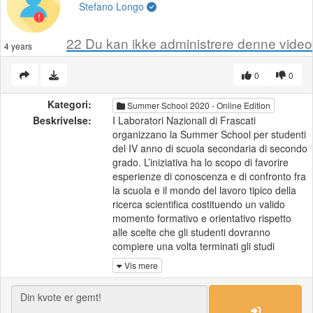
Stefano Longo
22
Du kan ikke administrere denne video
4 years
0
0
Kategori:
Summer School 2020 - Online Edition
Beskrivelse:
I Laboratori Nazionali di Frascati
organizzano la Summer School per studenti
del IV anno di scuola secondaria di secondo
grado. L’iniziativa ha lo scopo di favorire
esperienze di conoscenza e di confronto fra
la scuola e il mondo del lavoro tipico della
ricerca scientifica costituendo un valido
momento formativo e orientativo rispetto
alle scelte che gli studenti dovranno
compiere una volta terminati gli studi
scolastici.
Vis mere
Scopri di più:
https://www.youtube.com/watch?