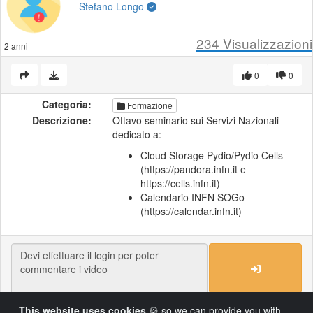
Stefano Longo
234
Visualizzazioni
2 anni
0
0
Categoria:
Formazione
Descrizione:
Ottavo seminario sui Servizi Nazionali
dedicato a:
Cloud Storage Pydio/Pydio Cells
(https://pandora.infn.it e
https://cells.infn.it)
Calendario INFN SOGo
(https://calendar.infn.it)
This website uses cookies
🍪 so we can provide you with