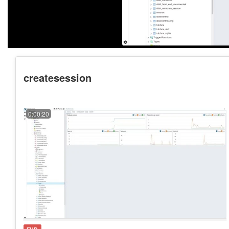
createsession
0:00:20