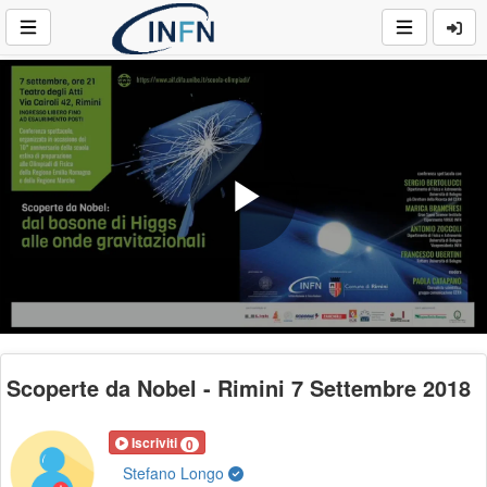
Play
Video
Scoperte da Nobel - Rimini 7 Settembre 2018
Iscriviti
0
Stefano Longo