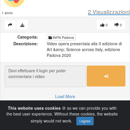
2
Visualizzazioni
1 anno
0
0
Categoria:
INFN Padova
Descrizione:
Video opera presentata alla II edizione di
Art &amp; Science across Italy, edizione
Padova 2020
Load More
This website uses cookies
🍪 so we can provide you with
the best user experience. Without these cookies, the website
Powered by AVideo ® Platform v14.4
simply would not work.
I agree