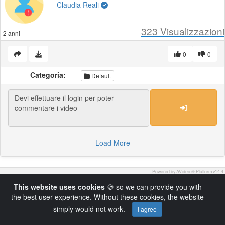
Claudia Reali
323
Visualizzazioni
2 anni
0
0
Categoria:
Default
Load More
Powered by AVideo ® Platform v14.4
This website uses cookies
🍪 so we can provide you with
the best user experience. Without these cookies, the website
simply would not work.
I agree