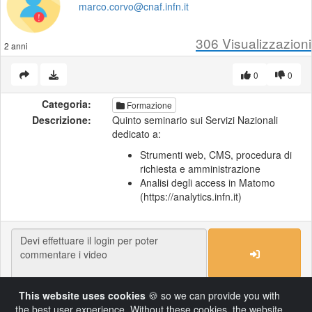
marco.corvo@cnaf.infn.it
306
Visualizzazioni
2 anni
0
0
Categoria:
Formazione
Descrizione:
Quinto seminario sui Servizi Nazionali
dedicato a:
Strumenti web, CMS, procedura di
richiesta e amministrazione
Analisi degli access in Matomo
(https://analytics.infn.it)
This website uses cookies
🍪 so we can provide you with
Load More
the best user experience. Without these cookies, the website