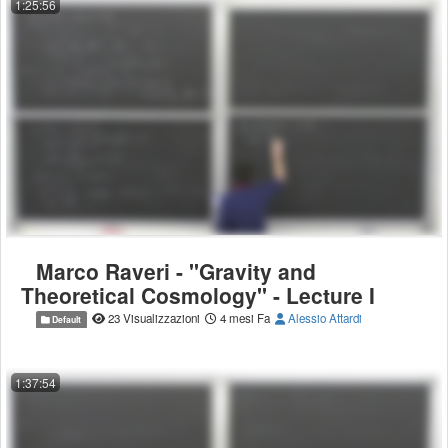
1:25:56
Marco Raveri - ''Gravity and
Theoretical Cosmology'' - Lecture I
23 Visualizzazioni
4 mesi Fa
Alessio Attardi
Default
1:37:54