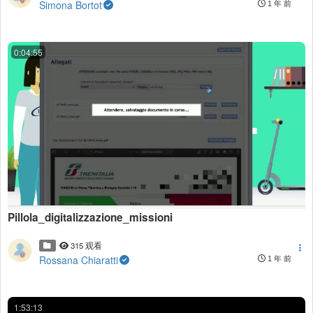
Simona Bortot
1 年 前
0:04:55
Pillola_digitalizzazione_missioni
315 观看
Rossana Chiaratti
1 年 前
1:53:13