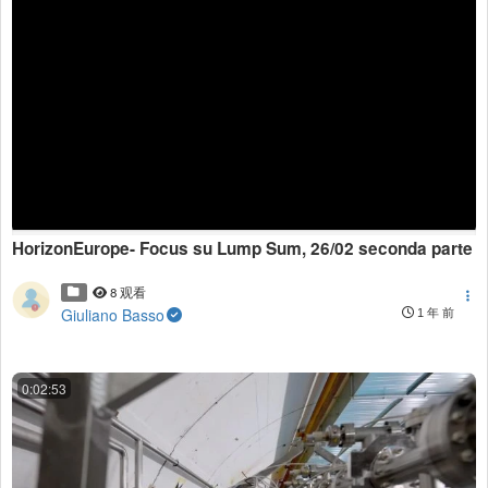
HorizonEurope- Focus su Lump Sum, 26/02 seconda parte
8 观看
Giuliano Basso
1 年 前
0:02:53