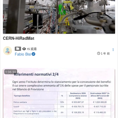
CERN-HiRadMat
15 观看
Fabio Bisi
1 年 前
1:06:30