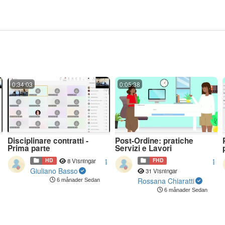
0:34:03
0:05:38
Disciplinare contratti -
Post-Ordine: pratiche
Prima parte
Servizi e Lavori
HD
FHD
8 Visningar
Giuliano Basso
31 Visningar
Rossana Chiaratti
6 månader Sedan
6 månader Sedan