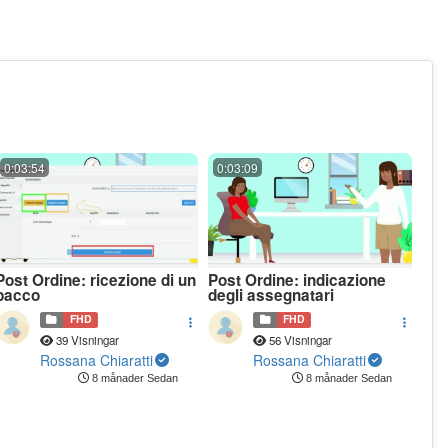
0:03:54
0:03:09
Post Ordine: ricezione di un
Post Ordine: indicazione
pacco
degli assegnatari
FHD
FHD
39 Visningar
56 Visningar
Rossana Chiaratti
Rossana Chiaratti
8 månader Sedan
8 månader Sedan