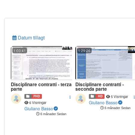
Datum tillagt
1:03:41
1:29:26
Disciplinare contratti - terza
Disciplinare contratti -
parte
seconda parte
FHD
HD
5 Visningar
Giuliano Basso
6 Visningar
Giuliano Basso
6 månader Sedan
6 månader Sedan