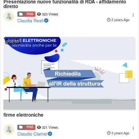
Presentazione nuove funzionalità di RDA - affidamento
diretto
FHD
323 Views
Claudia Reali
2 years Ago
0:02:50
firme elettroniche
FHD
321 Views
Claudio Ciamei
3 years Ago