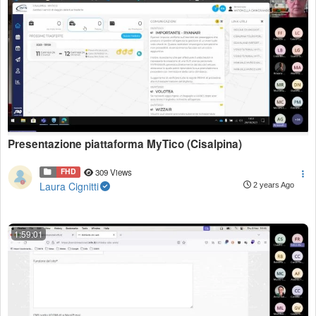
Presentazione piattaforma MyTico (Cisalpina)
FHD
309 Views
Laura Cignitti
2 years Ago
1:59:01