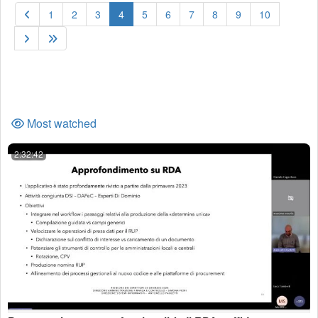
(current)
1
2
3
4
5
6
7
8
9
10
Most watched
2:32:42