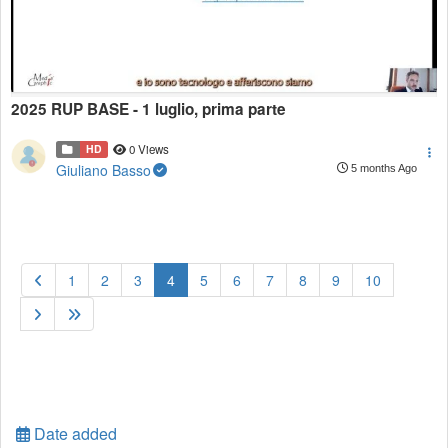
2025 RUP BASE - 1 luglio, prima parte
HD
0 Views
Giuliano Basso
5 months Ago
(current)
1
2
3
4
5
6
7
8
9
10
Date added