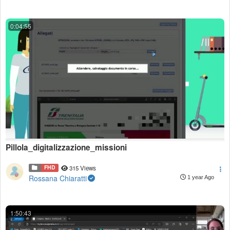
0:04:55
Pillola_digitalizzazione_missioni
FHD
315 Views
Rossana Chiaratti
1 year Ago
1:50:43