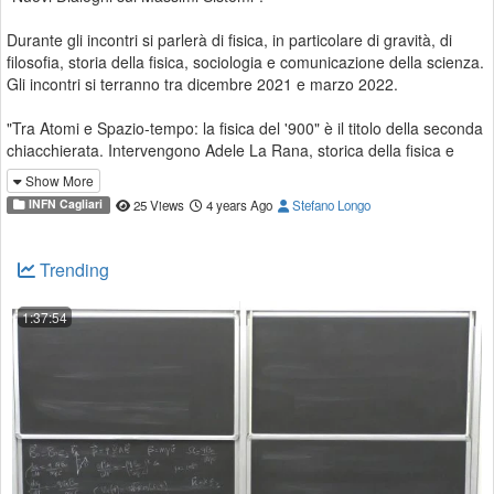
Durante gli incontri si parlerà di fisica, in particolare di gravità, di
filosofia, storia della fisica, sociologia e comunicazione della scienza.
Gli incontri si terranno tra dicembre 2021 e marzo 2022.
"Tra Atomi e Spazio-tempo: la fisica del '900" è il titolo della seconda
chiacchierata. Intervengono Adele La Rana, storica della fisica e
ricercatrice presso l'Università di Verona, e Francesco Vissani, fisico
Show More
teorico delle particelle e professore presso il GSSI dell'Aquila.
INFN Cagliari
25 Views
4 years Ago
Stefano Longo
Modera Matteo Tuveri, fisico teorico e divulgatore, ricercatore presso
INFN Cagliari.
Trending
L'iniziativa è coordinata a livello nazionale da INFN Cagliari e
raccoglie il contributo di università, enti di ricerca e istituzioni
1:37:54
europee.