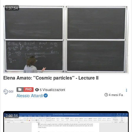
1:37:54
Elena Amato: ''Cosmic particles'' - Lecture II
FHD
5 Visualizzazioni
Alessio Attardi
4 mesi Fa
0:33:56