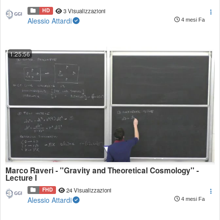
HD
3 Visualizzazioni
Alessio Attardi
4 mesi Fa
1:25:56
Marco Raveri - ''Gravity and Theoretical Cosmology'' -
Lecture I
FHD
24 Visualizzazioni
Alessio Attardi
4 mesi Fa