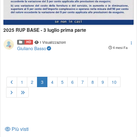
2025 RUP BASE - 3 luglio prima parte
HD
1 Visualizzazioni
Giuliano Basso
4 mesi Fa
(current)
1
2
3
4
5
6
7
8
9
10
Più visti