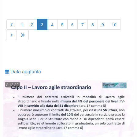
(current)
1
2
3
4
5
6
7
8
9
10
Data aggiunta
2:13:32