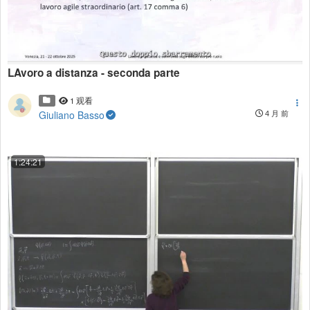
LAvoro a distanza - seconda parte
1 观看
Giuliano Basso
4 月 前
1:24:21