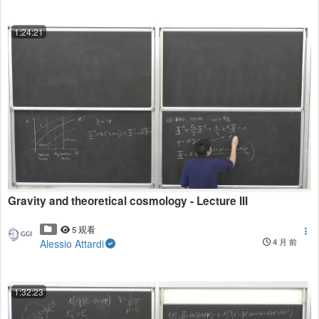
1:24:21
Gravity and theoretical cosmology - Lecture III
5 观看
Alessio Attardi
4 月 前
1:32:23