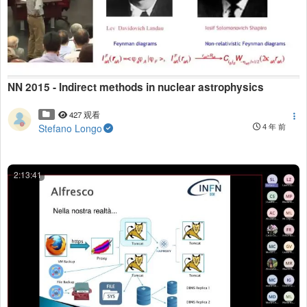
NN 2015 - Indirect methods in nuclear astrophysics
427 观看
Stefano Longo
4 年 前
2:13:41