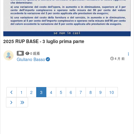
2025 RUP BASE - 3 luglio prima parte
0 观看
Giuliano Basso
4 月 前
(current)
1
2
3
4
5
6
7
8
9
10