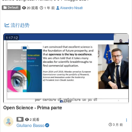
Default
20 观看
1 年 前
Aleandro Nisati
流行趋势
1:17:12
Open Science - Prima parte
2 观看
Giuliano Basso
3 月 前