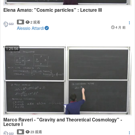
Elena Amato: ''Cosmic particles'' : Lecture III
2 观看
Alessio Attardi
4 月 前
1:25:56
Marco Raveri - ''Gravity and Theoretical Cosmology'' -
Lecture I
23 观看