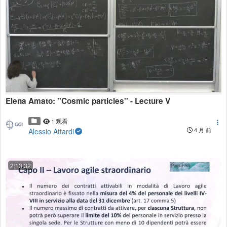
Elena Amato: ''Cosmic particles'' - Lecture V
1 观看
Alessio Attardi
4 月 前
2:13:32