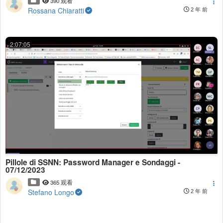
390 观看
Rossana Chiaratti
2 年 前
2:07:05
Pillole di SSNN: Password Manager e Sondaggi -
07/12/2023
365 观看
Stefano Longo
2 年 前