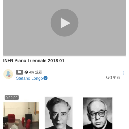
INFN Piano Triennale 2018 01
489 观看
Stefano Longo
3 年 前
0:32:29