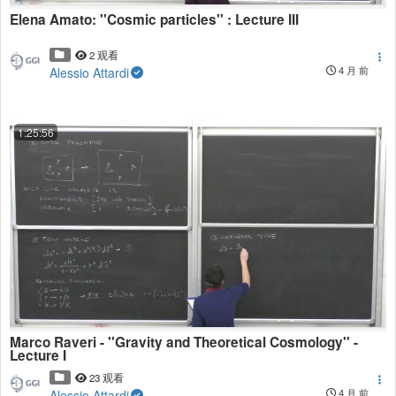
Elena Amato: ''Cosmic particles'' : Lecture III
2 观看
Alessio Attardi
4 月 前
1:25:56
Marco Raveri - ''Gravity and Theoretical Cosmology'' -
Lecture I
23 观看
Alessio Attardi
4 月 前