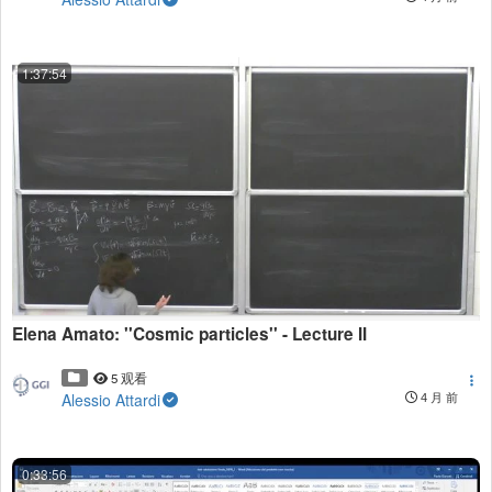
1:37:54
Elena Amato: ''Cosmic particles'' - Lecture II
5 观看
Alessio Attardi
4 月 前
0:33:56