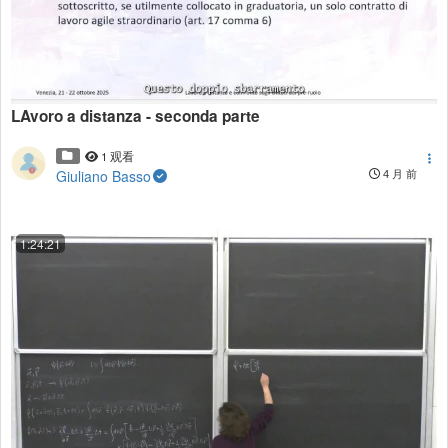
LAvoro a distanza - seconda parte
1 观看
Giuliano Basso
4 月 前
1:24:21