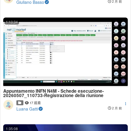
Giuliano Basso
2 月 前
1:10:34
Appuntamento INFN N4M - Schede esecuzione-
20260507_110733-Registrazione della riunione
17 观看
Luana Gatti
2 月 前
1:35:08