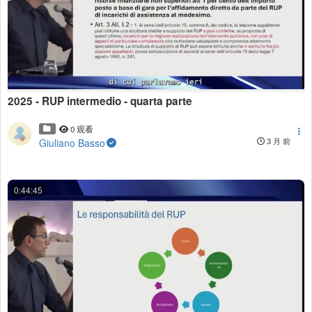
2025 - RUP intermedio - quarta parte
0 观看
Giuliano Basso
3 月 前
0:44:45