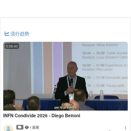
流行趋势
0:08:40
INFN Condivide 2026 - Diego Bettoni
1 观看