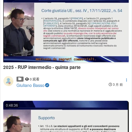
2025 - RUP intermedio - quinta parte
0 观看
Giuliano Basso
3 月 前
0:48:36