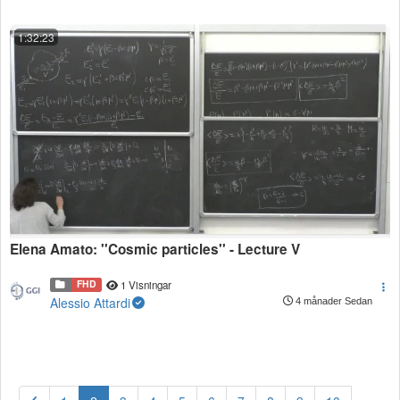
1:32:23
Elena Amato: ''Cosmic particles'' - Lecture V
FHD
1 Visningar
Alessio Attardi
4 månader Sedan
(current)