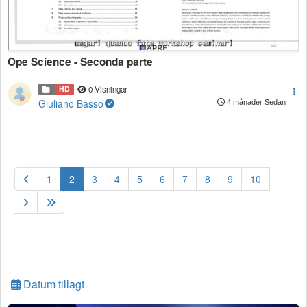
Ope Science - Seconda parte
HD
0 Visningar
Giuliano Basso
4 månader Sedan
(current)
1
2
3
4
5
6
7
8
9
10
Datum tillagt