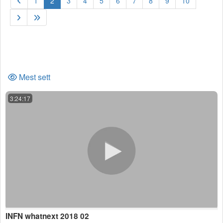
1
2
3
4
5
6
7
8
9
10
Mest sett
3:24:17
INFN whatnext 2018 02