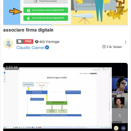
associare firma digitale
FHD
803 Visningar
Claudio Ciamei
3 år Sedan
2:55:46