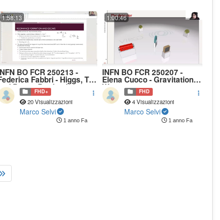
1:58:13
1:00:46
INFN BO FCR 250213 -
INFN BO FCR 250207 -
Federica Fabbri - Higgs, Top
Elena Cuoco - Gravitational
and Boson Production
Waves
FHD+
FHD
20 Visualizzazioni
4 Visualizzazioni
Marco Selvi
Marco Selvi
1 anno Fa
1 anno Fa