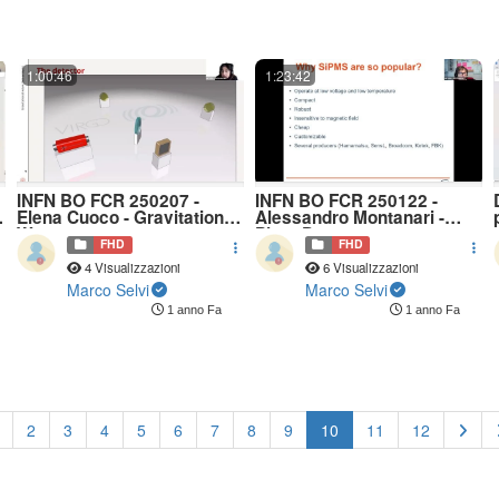
1:00:46
1:23:42
INFN BO FCR 250207 -
INFN BO FCR 250122 -
p
Elena Cuoco - Gravitational
Alessandro Montanari -
Waves
PhotoDetectors
FHD
FHD
4 Visualizzazioni
6 Visualizzazioni
Marco Selvi
Marco Selvi
1 anno Fa
1 anno Fa
(current)
2
3
4
5
6
7
8
9
10
11
12