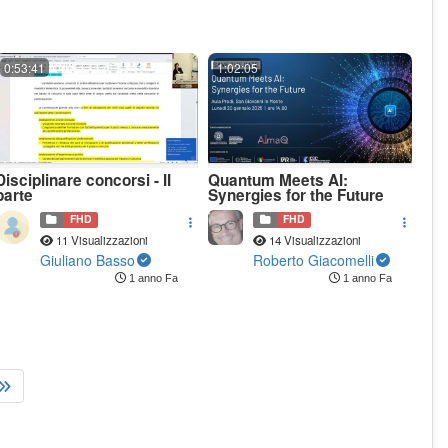
0:53:41
1:02:05
Disciplinare concorsi - II
Quantum Meets AI:
parte
Synergies for the Future
FHD
FHD
11 Visualizzazioni
14 Visualizzazioni
Giuliano Basso
Roberto Giacomelli
1 anno Fa
1 anno Fa