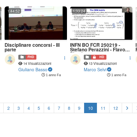
1:44:52
1:33:24
Disciplinare concorsi - III
INFN BO FCR 250219 -
parte
Stefano Perazzini - Flavour
Physics
FHD
HD
14 Visualizzazioni
13 Visualizzazioni
Giuliano Basso
Marco Selvi
1 anno Fa
1 anno Fa
(current)
2
3
4
5
6
7
8
9
10
11
12