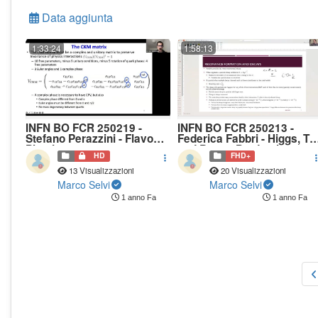
Data aggiunta
1:33:24
1:58:13
INFN BO FCR 250219 -
INFN BO FCR 250213 -
Stefano Perazzini - Flavour
Federica Fabbri - Higgs, To
Physics
and Boson Production
HD
FHD+
13 Visualizzazioni
20 Visualizzazioni
Marco Selvi
Marco Selvi
1 anno Fa
1 anno Fa