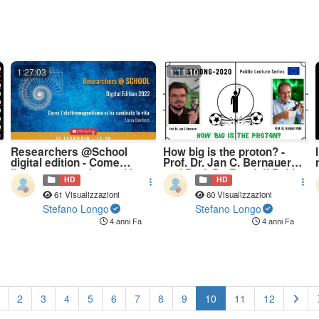
1:27:03
1:11:10
Researchers @School
How big is the proton? -
digital edition - Come
Prof. Dr. Jan C. Bernauer
l'elettromagnetismo ci ha
and Prof. Dr. Randolf Pohl
HD
HD
cambiato la vita -
L.Bandiera
61 Visualizzazioni
60 Visualizzazioni
Stefano Longo
Stefano Longo
4 anni Fa
4 anni Fa
(current)
2
3
4
5
6
7
8
9
10
11
12