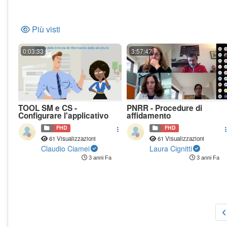
Più visti
0:03:33
3:57:47
TOOL SM e CS -
PNRR - Procedure di
Configurare l'applicativo
affidamento
FHD
FHD
61 Visualizzazioni
61 Visualizzazioni
Claudio Ciamei
Laura Cignitti
3 anni Fa
3 anni Fa