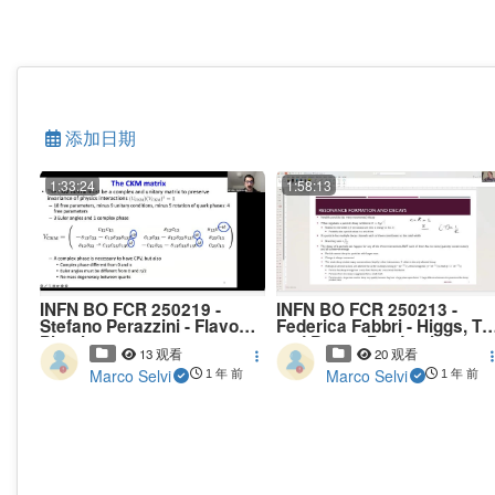
添加日期
1:33:24
1:58:13
INFN BO FCR 250219 -
INFN BO FCR 250213 -
Stefano Perazzini - Flavour
Federica Fabbri - Higgs, To
Physics
and Boson Production
13 观看
20 观看
Marco Selvi
Marco Selvi
1 年 前
1 年 前