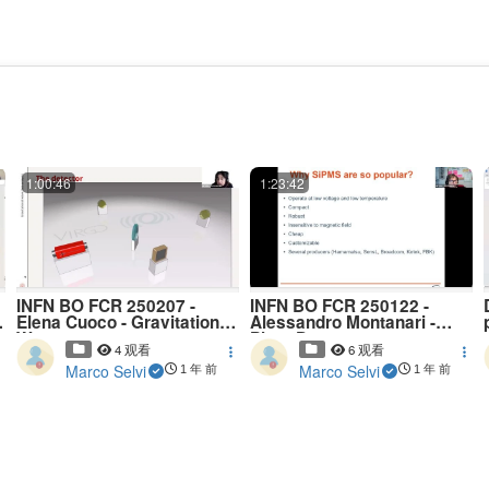
1:00:46
1:23:42
INFN BO FCR 250207 -
INFN BO FCR 250122 -
p
Elena Cuoco - Gravitational
Alessandro Montanari -
Waves
PhotoDetectors
4 观看
6 观看
Marco Selvi
Marco Selvi
1 年 前
1 年 前