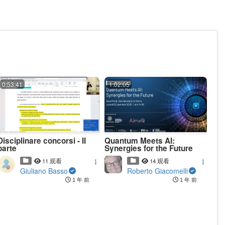
0:53:41
1:02:05
Disciplinare concorsi - II
Quantum Meets AI:
parte
Synergies for the Future
11 观看
14 观看
Giuliano Basso
Roberto Giacomelli
1 年 前
1 年 前