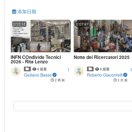
添加日期
0:10:14
0:07:47
INFN COndivide Tecnici
Notte dei Ricercatori 2025
2026 - Rita Lenzo
0 观看
5 观看
Giuliano Basso
Roberto Giacomelli
2 周 前
1 月 前