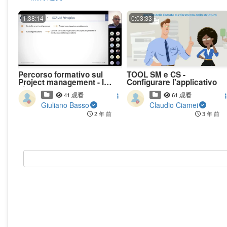
1:38:14
0:03:33
Percorso formativo sul
TOOL SM e CS -
Project management - I
Configurare l'applicativo
giornata, sessione
41 观看
61 观看
pomeridiana
Giuliano Basso
Claudio Ciamei
2 年 前
3 年 前