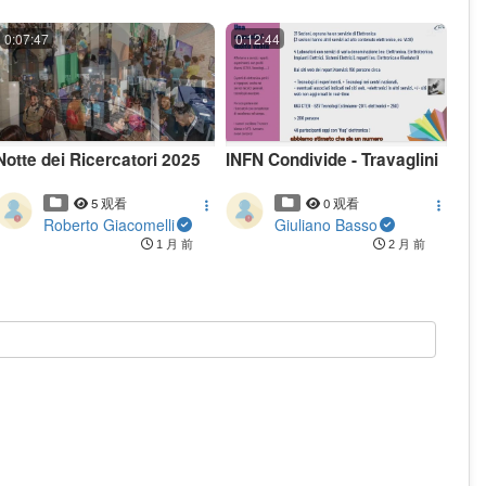
0:07:47
0:12:44
Notte dei Ricercatori 2025
INFN Condivide - Travaglini
5 观看
0 观看
Roberto Giacomelli
Giuliano Basso
1 月 前
2 月 前