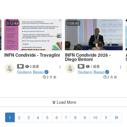
0:12:44
0:08:40
INFN Condivide - Travaglini
INFN Condivide 2026 -
Diego Bettoni
0 观看
1 观看
Giuliano Basso
Giuliano Basso
2 月 前
2 月 前
Load More
(current)
1
2
3
4
5
6
7
8
9
10