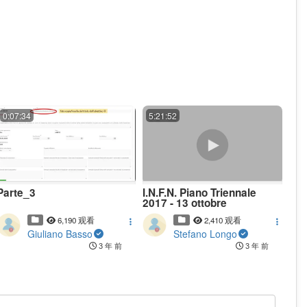
0:07:34
5:21:52
Parte_3
I.N.F.N. Piano Triennale
2017 - 13 ottobre
6,190 观看
2,410 观看
Giuliano Basso
Stefano Longo
3 年 前
3 年 前