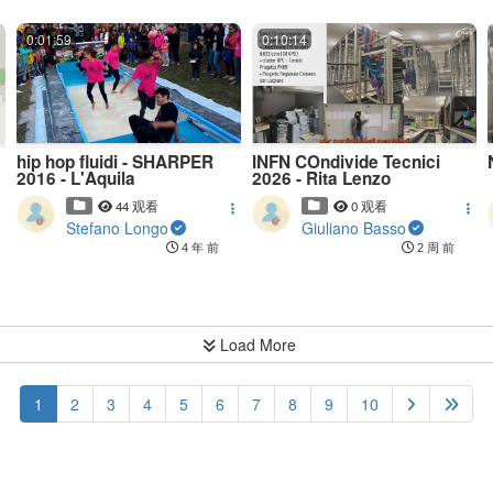
0:01:59
0:10:14
hip hop fluidi - SHARPER
INFN COndivide Tecnici
2016 - L'Aquila
2026 - Rita Lenzo
44 观看
0 观看
Stefano Longo
Giuliano Basso
4 年 前
2 周 前
Load More
(current)
1
2
3
4
5
6
7
8
9
10