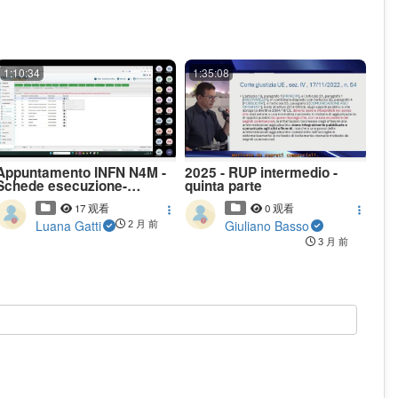
1:10:34
1:35:08
Appuntamento INFN N4M -
2025 - RUP intermedio -
Schede esecuzione-
quinta parte
20260507_110733-
17 观看
0 观看
Registrazione della riunione
Luana Gatti
Giuliano Basso
2 月 前
3 月 前