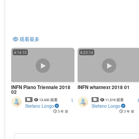
观看最多
4:14:10
8:23:14
INFN Piano Triennale 2018
INFN whatnext 2018 01
02
13,430 观看
11,519 观看
Stefano Longo
Stefano Longo
3 年 前
3 年 前