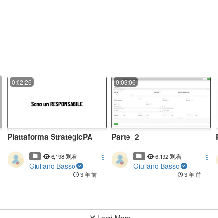
0:02:26
0:03:06
Piattaforma StrategicPA
Parte_2
6,198 观看
6,192 观看
Giuliano Basso
Giuliano Basso
3 年 前
3 年 前
Load More