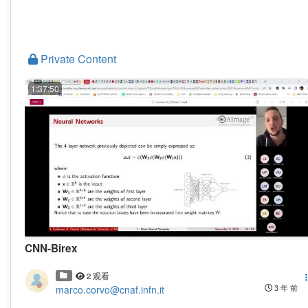
Private Content
1:37:50
CNN-Birex
2 观看
marco.corvo@cnaf.infn.it
3 年 前